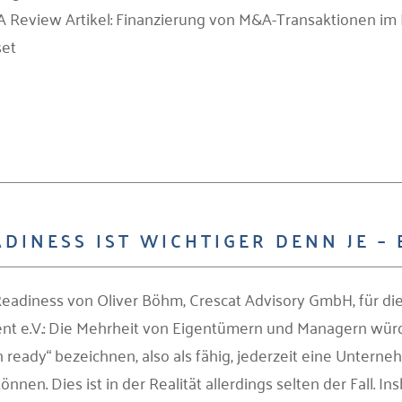
A Review Artikel: Finanzierung von M&A-Transaktionen im Mi
set
DINESS IST WICHTIGER DENN JE – 
 Readiness von Oliver Böhm, Crescat Advisory GmbH, für d
t e.V.: Die Mehrheit von Eigentümern und Managern wü
n ready“ bezeichnen, also als fähig, jederzeit eine Untern
nen. Dies ist in der Realität allerdings selten der Fall. Ins