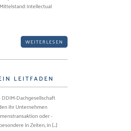
ttelstand: Intellectual
WEITERLESEN
EIN LEITFADEN
ie DDIM-Dachgesellschaft
rden ihr Unternehmen
ehmenstransaktion oder -
besondere in Zeiten, in […]