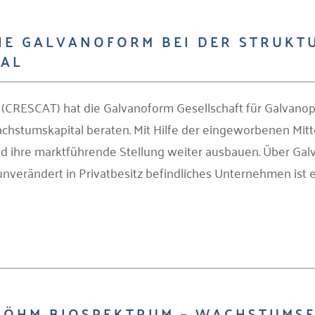
DIE GALVANOFORM BEI DER STRUKT
AL
CRESCAT) hat die Galvanoform Gesellschaft für Galvanop
chstumskapital beraten. Mit Hilfe der eingeworbenen Mitte
d ihre marktführende Stellung weiter ausbauen. Über Gal
nverändert in Privatbesitz befindliches Unternehmen ist ei
 BÖHM BIOSPEKTRUM – WACHSTUMS