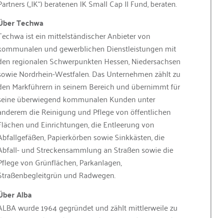
Partners („IK“) beratenen IK Small Cap II Fund, beraten.
Über Techwa
Techwa ist ein mittelständischer Anbieter von
kommunalen und gewerblichen Dienstleistungen mit
den regionalen Schwerpunkten Hessen, Niedersachsen
sowie Nordrhein-Westfalen. Das Unternehmen zählt zu
den Markführern in seinem Bereich und übernimmt für
seine überwiegend kommunalen Kunden unter
anderem die Reinigung und Pflege von öffentlichen
Flächen und Einrichtungen, die Entleerung von
Abfallgefäßen, Papierkörben sowie Sinkkästen, die
Abfall- und Streckensammlung an Straßen sowie die
Pflege von Grünflächen, Parkanlagen,
Straßenbegleitgrün und Radwegen.
Über Alba
ALBA wurde 1964 gegründet und zählt mittlerweile zu