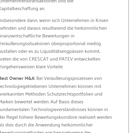
Unternehmenstransaktionen und die
Kapitalbeschaffung an.
Insbesondere dann, wenn sich Unternehmen in Krisen
befinden und daraus resultierend die herkömmlichen
finanzwirtschaftliche Bewertungen in
Veräußerungssituationen überproportional niedrig
ausfallen oder es zu Liquiditätsengpässen kommt,
bieten die von CRESCAT und PATEV entwickelten
Vorgehensweisen klare Vorteile.
Best Owner M&A
: Bei Veräußerungsprozessen von
technologiegetriebenen Unternehmen können mit
anerkannten Methoden Schutzrechts­portfolien und
Marken bewertet werden. Auf Basis dieses
fundamentalen Technologieverständnisses können in
der Regel höhere Bewertungskorridore realisiert werden
als dies durch die Anwendung herkömmlicher
Bewertungsmethoden wie beispielsweise der