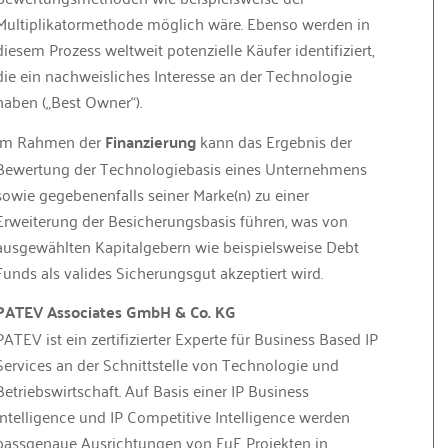
Multiplikatormethode möglich wäre. Ebenso werden in
diesem Prozess weltweit potenzielle Käufer identifiziert,
die ein nachweisliches Interesse an der Technologie
haben („Best Owner“).
Im Rahmen der
Finanzierung
kann das Ergebnis der
Bewertung der Technologiebasis eines Unternehmens
sowie gegebenenfalls seiner Marke(n) zu einer
Erweiterung der Besicherungsbasis führen, was von
ausgewählten Kapitalgebern wie beispielsweise Debt
Funds als valides Sicherungsgut akzeptiert wird.
PATEV Associates GmbH & Co. KG
PATEV ist ein zertifizierter Experte für Business Based IP
Services an der Schnittstelle von Technologie und
Betriebswirtschaft. Auf Basis einer IP Business
Intelligence und IP Competitive Intelligence werden
passgenaue Ausrichtungen von FuE Projekten in