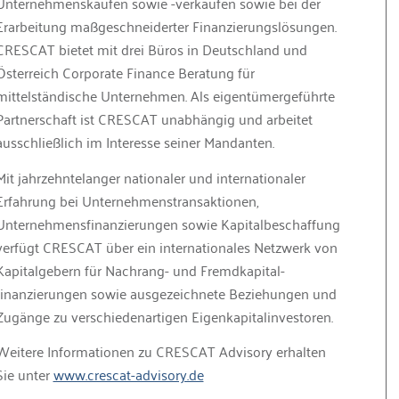
Unternehmenskäufen sowie -verkäufen sowie bei der
Erarbeitung maßgeschneiderter Finanzierungslösungen.
CRESCAT bietet mit drei Büros in Deutschland und
Österreich Corporate Finance Beratung für
mittelständische Unternehmen. Als eigentümergeführte
Partnerschaft ist CRESCAT unabhängig und arbeitet
ausschließlich im Interesse seiner Mandanten.
Mit jahrzehntelanger nationaler und internationaler
Erfahrung bei Unternehmenstrans­aktionen,
Unternehmensfinanzierungen sowie Kapitalbeschaffung
verfügt CRESCAT über ein internationales Netzwerk von
Kapitalgebern für Nachrang- und Fremd­kapital­
finanzierungen sowie ausgezeichnete Beziehungen und
Zugänge zu verschiedenartigen Eigenkapitalinvestoren.
Weitere Informationen zu CRESCAT Advisory erhalten
Sie unter
www.crescat-advisory.de